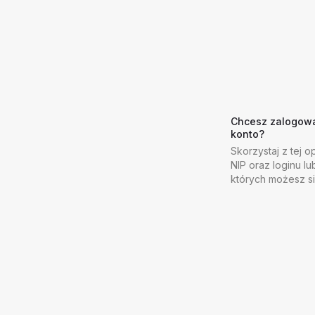
Chcesz zalogować
konto?
Skorzystaj z tej op
NIP oraz loginu lu
których możesz s