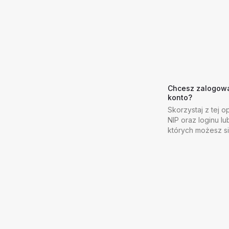
Chcesz zalogować
konto?
Skorzystaj z tej op
NIP oraz loginu lu
których możesz s