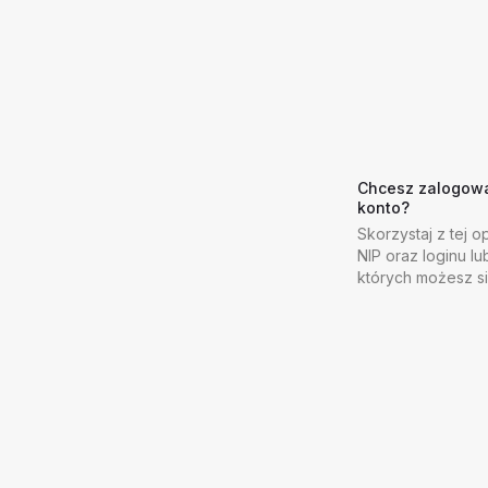
Chcesz zalogować
konto?
Skorzystaj z tej op
NIP oraz loginu lu
których możesz s